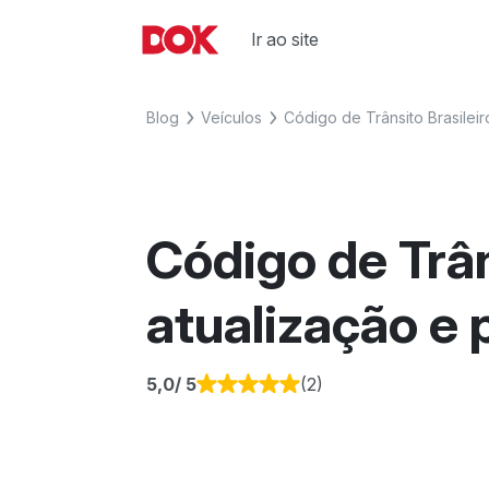
Skip
to
Ir ao site
Fique por dentro de artigos sobre 
Acesse o Blog e conheça todos os
content
agora o Blog do DOK!
Blog
Veículos
Código de Trânsito Brasileiro
Código de Trân
atualização e 
5,0
/ 5
(2)