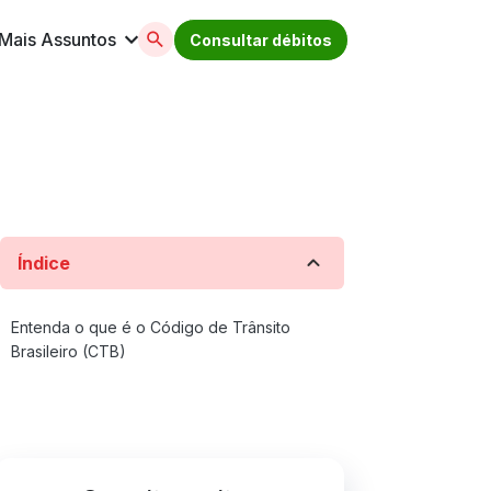
Mais Assuntos
Consultar débitos
licenciamento, ipva, multas e muito mais. Acesse
Índice
Entenda o que é o Código de Trânsito
Brasileiro (CTB)