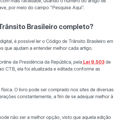
s com mais facilidade, usando o número do artigo de
ave, por meio do campo “Pesquise Aqui”.
rânsito Brasileiro completo?
gital, é possível ler o Código de Trânsito Brasileiro em
os que ajudam a entender melhor cada artigo.
online da Presidência da República, pela
Lei 9.503
de
 ao CTB, ela foi atualizada e editada conforme as
física. O livro pode ser comprado nos sites de diversas
alterações constantemente, a fim de se adequar melhor à
 pode não ser a melhor opção, visto que aquela edição