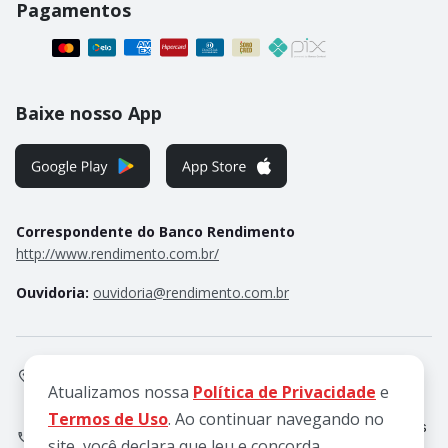
Pagamentos
Baixe nosso App
Correspondente do Banco Rendimento
http://www.rendimento.com.br/
ouvidoria@rendimento.com.br
Ouvidoria:
Praça Frank Speers, 12, Jardim Santa Rosália,
Sorocaba/SP, 18095-020
Atualizamos nossa
Política de Privacidade
e
Termos de Uso
. Ao continuar navegando no
Atendimento de Seg a Qui, das 8h às 18h e Sex, das 8h às
site, você declara que leu e concorda.