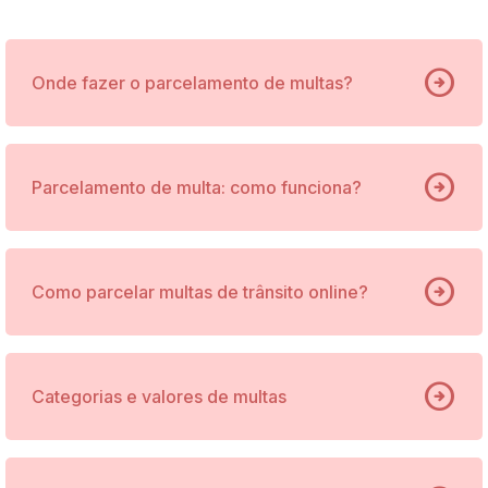
arrow_circle_right
Onde fazer o parcelamento de multas?
arrow_circle_right
Parcelamento de multa: como funciona?
arrow_circle_right
Como parcelar multas de trânsito online?
arrow_circle_right
Categorias e valores de multas