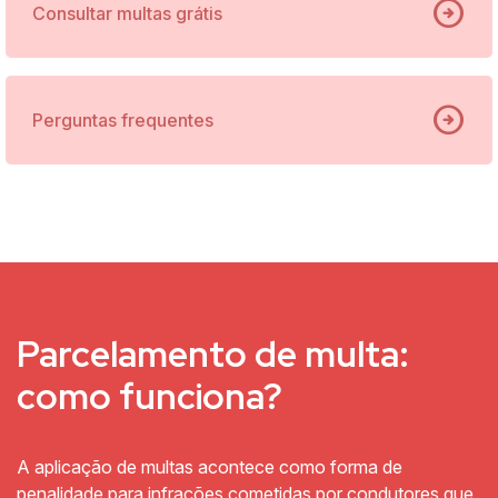
arrow_circle_right
Consultar multas grátis
arrow_circle_right
Perguntas frequentes
Parcelamento de multa:
como funciona?
A aplicação de multas acontece como forma de
penalidade para infrações cometidas por condutores que