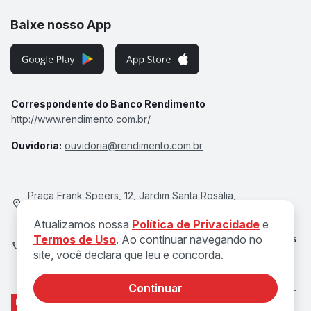
Baixe nosso App
Correspondente do Banco Rendimento
http://www.rendimento.com.br/
Ouvidoria:
ouvidoria@rendimento.com.br
Praça Frank Speers, 12, Jardim Santa Rosália,
Sorocaba/SP, 18095-020
Atualizamos nossa
Política de Privacidade
e
Atendimento de Seg a Qui, das 8h às 18h e Sex, das 8h às
Termos de Uso
. Ao continuar navegando no
site, você declara que leu e concorda.
17h
Continuar
© 2026 DOK Serviços de Pagamentos Ltda. CNPJ 27.838.743/0001-
91