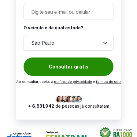
O veículo é de qual estado?
keyboard_arrow_down
São Paulo
Consultar grátis
Ao consultar, aceito a
política de privacidade
e
termos de uso
+
6.831.942
de pessoas já consultaram