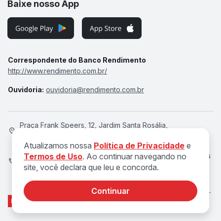
Baixe nosso App
Correspondente do Banco Rendimento
http://www.rendimento.com.br/
Ouvidoria:
ouvidoria@rendimento.com.br
Praça Frank Speers, 12, Jardim Santa Rosália,
Sorocaba/SP, 18095-020
Atualizamos nossa
Política de Privacidade
e
Atendimento de Seg a Qui, das 8h às 18h e Sex, das 8h às
Termos de Uso
. Ao continuar navegando no
site, você declara que leu e concorda.
17h
Continuar
© 2026 DOK Serviços de Pagamentos Ltda. CNPJ 27.838.743/0001-
91
CRDD-SP 004130-1 | Susep 212124921