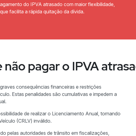
 pagamento do IPVA atrasado com maior flexibilidade,
e facilita a rápida quitação da dívida.
 não pagar o IPVA atras
raves consequências financeiras e restrições
veículo. Estas penalidades são cumulativas e impedem a
al.
ibilidade de realizar o Licenciamento Anual, tornando
Veículo (CRLV) inválido.
ido pelas autoridades de trânsito em fiscalizações,