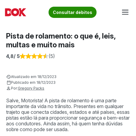
Skip
to
Fique por dentro de artigos sobre o trânsito brasileiro!
Consultar débitos
content
Acesse o Blog e conheça todos os nossos artigos | DOK
Conheça informações sobre licenciamento, ipva, multas e
Despachante
muito mais. Acesse agora o Blog do DOK!
Pista de rolamento: o que é, leis,
multas e muito mais
4,8
/ 5
(5)
Atualizado em 18/12/2023
Publicado em 18/12/2023
Por:
Gregory Packs
Salve, Motorista! A pista de rolamento é uma parte
importante da vida no trânsito. Presentes em qualquer
trajeto que conecta cidades, estados e até países, essas
pistas estão lá para proporcionar segurança e bem-estar
aos condutores. Ainda assim, há quem tenha dúvidas
sobre como pode ser usada.