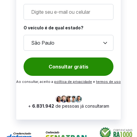
O veículo é de qual estado?
keyboard_arrow_down
São Paulo
Consultar grátis
Ao consultar, aceito a
política de privacidade
e
termos de uso
+
6.831.942
de pessoas já consultaram