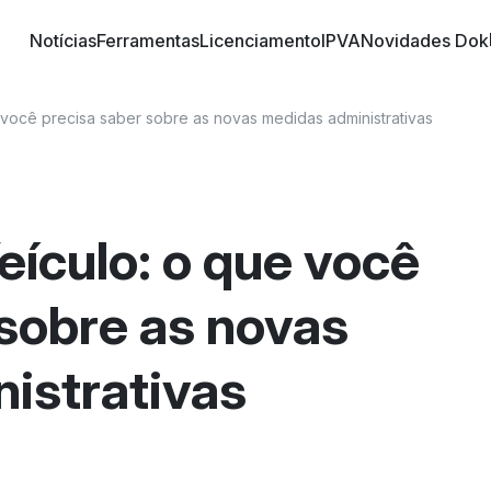
Notícias
Ferramentas
Licenciamento
IPVA
Novidades Dok
o trânsito brasileiro! Conheça informações sobre 
 nossos artigos | DOK Despachante
você precisa saber sobre as novas medidas administrativas
ículo: o que você
 sobre as novas
istrativas