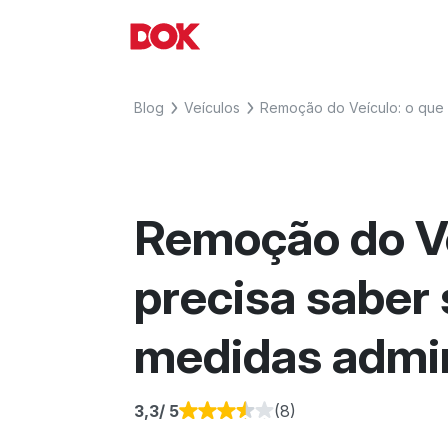
Skip
to
Fique por dentro de artigos sobre 
Acesse o Blog e conheça todos os
content
agora o Blog do DOK!
Blog
Veículos
Remoção do Veículo: o que 
Remoção do Ve
precisa saber
medidas admin
3,3
/ 5
(8)