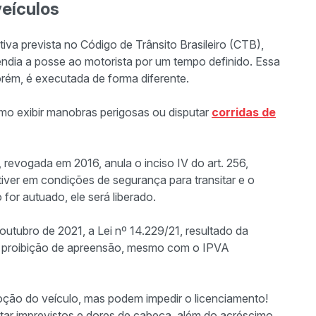
veículos
iva prevista no Código de Trânsito Brasileiro (CTB),
pendia a posse ao motorista por um tempo definido. Essa
rém, é executada de forma diferente.
como exibir manobras perigosas ou disputar
corridas de
.
, revogada em 2016, anula o inciso IV do art. 256,
tiver em condições de segurança para transitar e o
 for autuado, ele será liberado.
m outubro de 2021, a Lei nº 14.229/21, resultado da
 da proibição de apreensão, mesmo com o IPVA
ão do veículo, mas podem impedir o licenciamento!
itar imprevistos e dores de cabeça, além do acréscimo