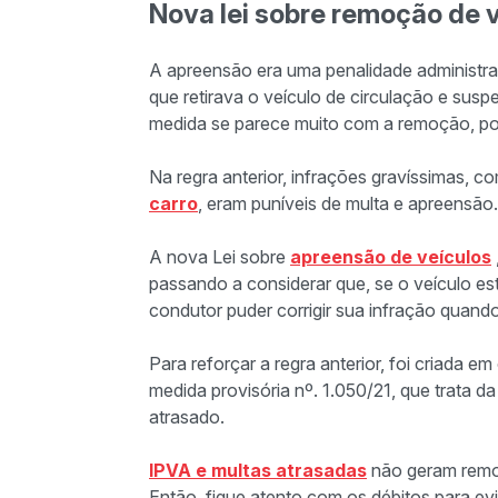
Nova lei sobre remoção de 
A apreensão era uma penalidade administrat
que retirava o veículo de circulação e sus
medida se parece muito com a remoção, po
Na regra anterior, infrações gravíssimas, 
carro
, eram puníveis de multa e apreensão
A nova Lei sobre
apreensão de veículos
passando a considerar que, se o veículo es
condutor puder corrigir sua infração quando
Para reforçar a regra anterior, foi criada e
medida provisória nº. 1.050/21, que trata
atrasado.
IPVA e multas atrasadas
não geram remoç
Então, fique atento com os débitos para ev