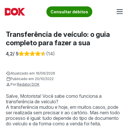
Skip
to
Fique por dentro de artigos sobre o trânsito brasileiro!
Consultar débitos
content
Acesse o Blog e conheça todos os nossos artigos | DOK
Conheça informações sobre licenciamento, ipva, multas e
Despachante
muito mais. Acesse agora o Blog do DOK!
Transferência de veículo: o guia
completo para fazer a sua
4,2
/ 5
(14)
Atualizado em 16/06/2026
Publicado em 20/10/2022
Por:
Redator DOK
Salve, Motorista! Você sabe como funciona a
transferência de veículo?
A transferência mudou e hoje, em muitos casos, pode
ser realizada sem precisar ir ao cartório. Mas nem todo
processo é igual: tudo depende do tipo de documento
do veículo e da forma como a venda foi feita.