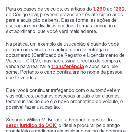
Para os casos de veículos, os artigos do
1.2
6
0
ao
1262
,
do Código Civil, preveem prazos de três até cinco anos
para a aquisição de bens. Dessa forma, as ações de
usucapião são divididas em duas formas: ordinário e
extraordinário, que você verá mais adiante.
Na prática, um exemplo de usucapião é quando você
compra um veículo e o antigo dono te entrega o
documento (Certificado de Registro e Licenciamento de
Veículo – CRLV), mas não assina o recibo de compra e
venda para realizar a
transferência
e após isso, ele
some. Portanto o carro continuará no nome da pessoa
que te vendeu.
E se você continuar trafegando com o automóvel em
vias públicas, pagar as despesas anuais e ter algumas
testemunhas de que é o novo proprietário do veículo, é
possível fazer usucapião.
Segundo Willian M. Bellato, advogado e gestor do
setor jurídico do DOK
, o ideal é procurar pelo antigo
proprietário e pedir para ele assinar o recibo de compra e