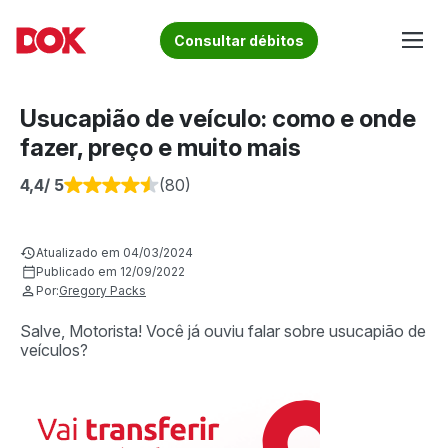
Skip
to
Fique por dentro de artigos sobre o trânsito brasileiro!
Consultar débitos
content
Acesse o Blog e conheça todos os nossos artigos | DOK
Conheça informações sobre licenciamento, ipva, multas e
Despachante
muito mais. Acesse agora o Blog do DOK!
Usucapião de veículo: como e onde
fazer, preço e muito mais
4,4
/ 5
(80)
Atualizado em 04/03/2024
Publicado em 12/09/2022
Por:
Gregory Packs
Salve, Motorista! Você já ouviu falar sobre usucapião de
veículos?