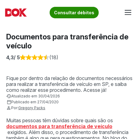
Skip
to
Fique por dentro de artigos sobre o trânsito brasileiro!
Consultar débitos
content
Acesse o Blog e conheça todos os nossos artigos | DOK
Conheça informações sobre licenciamento, ipva, multas e
Despachante
muito mais. Acesse agora o Blog do DOK!
Documentos para transferência de
veículo
4,3
/ 5
(18)
Fique por dentro da relação de documentos necessários
para realizar a transferência de veículo em SP, e saiba
como realizar esse procedimento. Acesse já!
Atualizado em 30/04/2026
Publicado em 27/04/2020
Por:
Gregory Packs
Muitas pessoas têm dúvidas sobre quais são os
documentos para transferência de veículo
exigidos. Além disso, o procedimento de transferência
também é algo que gera questionamentos. No blog do