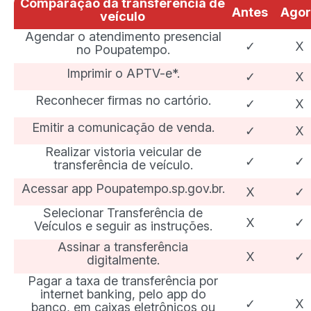
Comparação da transferência de
Antes
Agor
veículo
Agendar o atendimento presencial
✓
X
no Poupatempo.
Imprimir o APTV-e*.
✓
X
Reconhecer firmas no cartório.
✓
X
Emitir a comunicação de venda.
✓
X
Realizar vistoria veicular de
✓
✓
transferência de veículo.
Acessar app Poupatempo.sp.gov.br.
X
✓
Selecionar Transferência de
X
✓
Veículos e seguir as instruções.
Assinar a transferência
X
✓
digitalmente.
Pagar a taxa de transferência por
internet banking, pelo app do
✓
X
banco, em caixas eletrônicos ou