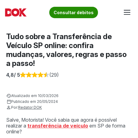
Skip
to
Fique por dentro de artigos sobre o trânsito brasileiro!
Consultar débitos
content
Acesse o Blog e conheça todos os nossos artigos | DOK
Conheça informações sobre licenciamento, ipva, multas e
Despachante
muito mais. Acesse agora o Blog do DOK!
Tudo sobre a Transferência de
Veículo SP online: confira
mudanças, valores, regras e passo
a passo!
4,8
/ 5
(29)
Atualizado em 10/03/2026
Publicado em 20/05/2024
Por:
Redator DOK
Salve, Motorista! Você sabia que agora é possível
realizar a
transferência de veículo
em SP de forma
online?