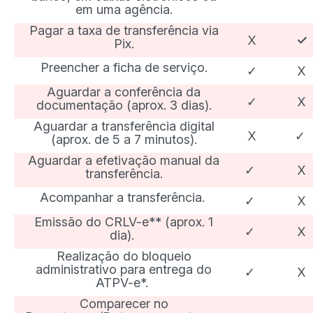
em uma agência.
Pagar a taxa de transferência via
X
✓
Pix.
Preencher a ficha de serviço.
✓
X
Aguardar a conferência da
✓
X
documentação (aprox. 3 dias).
Aguardar a transferência digital
X
✓
(aprox. de 5 a 7 minutos).
Aguardar a efetivação manual da
✓
X
transferência.
Acompanhar a transferência.
✓
X
Emissão do CRLV-e** (aprox. 1
✓
X
dia).
Realização do bloqueio
administrativo para entrega do
✓
X
ATPV-e*.
Comparecer no