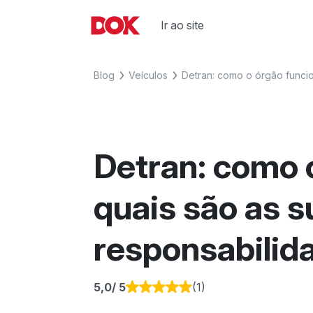
Skip
to
Ir ao site
Fique por dentro de artigos sobre 
Acesse o Blog e conheça todos os
content
agora o Blog do DOK!
Blog
Veículos
Detran: como o órgão funcio
Detran: como 
quais são as s
responsabilid
5,0
/ 5
(1)