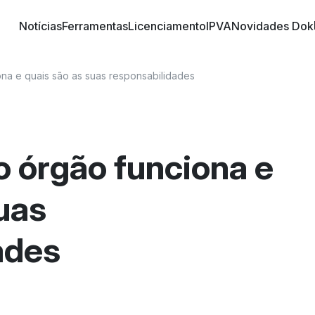
Notícias
Ferramentas
Licenciamento
IPVA
Novidades Dok
o trânsito brasileiro! Conheça informações sobre 
 nossos artigos | DOK Despachante
na e quais são as suas responsabilidades
o órgão funciona e
uas
ades