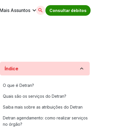
Mais Assuntos
Consultar débitos
licenciamento, ipva, multas e muito mais. Acesse
Índice
O que é Detran?
Quais são os serviços do Detran?
Saiba mais sobre as atribuições do Detran
Detran agendamento: como realizar serviços
no órgão?