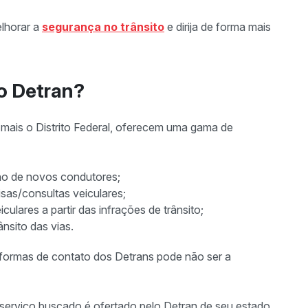
elhorar a
segurança no trânsito
e dirija de forma mais
do Detran?
 mais o Distrito Federal, oferecem uma gama de
no de novos condutores;
sas/consultas veiculares;
culares a partir das infrações de trânsito;
nsito das vias.
e formas de contato dos Detrans pode não ser a
o serviço buscado é ofertado pelo Detran de seu estado