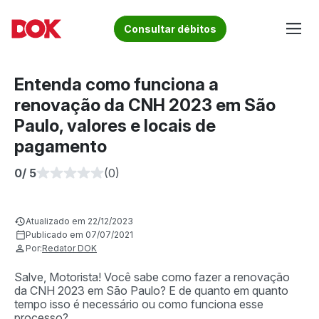
Skip
to
Fique por dentro de artigos sobre o trânsito brasileiro!
Consultar débitos
content
Acesse o Blog e conheça todos os nossos artigos | DOK
Conheça informações sobre licenciamento, ipva, multas e
Despachante
muito mais. Acesse agora o Blog do DOK!
Entenda como funciona a
renovação da CNH 2023 em São
Paulo, valores e locais de
pagamento
0
/ 5
(0)
Atualizado em 22/12/2023
Publicado em 07/07/2021
Por:
Redator DOK
Salve, Motorista! Você sabe como fazer a renovação
da CNH 2023 em São Paulo? E de quanto em quanto
tempo isso é necessário ou como funciona esse
processo?