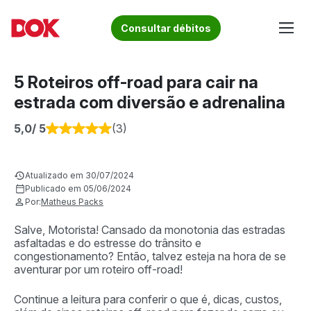
Skip
to
Fique por dentro de artigos sobre o trânsito brasileiro!
Consultar débitos
content
Acesse o Blog e conheça todos os nossos artigos | DOK
Conheça informações sobre licenciamento, ipva, multas e
Despachante
muito mais. Acesse agora o Blog do DOK!
5 Roteiros off-road para cair na
estrada com diversão e adrenalina
5,0
/ 5
(3)
Atualizado em 30/07/2024
Publicado em 05/06/2024
Por:
Matheus Packs
Salve, Motorista! Cansado da monotonia das estradas
asfaltadas e do estresse do trânsito e
congestionamento? Então, talvez esteja na hora de se
aventurar por um roteiro off-road!
Continue a leitura para conferir o que é, dicas, custos,