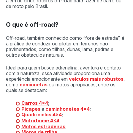
além de cinco roteiros off-road para fazer de carro ou
de moto pelo Brasil.
O que é off-road?
Off-road, também conhecido como “fora de estrada”, é
a prática de conduzir ou pilotar em terrenos não
pavimentados, como trilhas, dunas, lama, pedras e
outros obstáculos naturais.
Ideal para quem busca adrenalina, aventura e contato
com a natureza, essa atividade proporciona uma
experiência emocionante em
veículos mais robustos
,
como
camionetas
ou motos apropriadas, entre os
quais se destacam:
Carros 4×4
;
Picapes
e
caminhonetes 4×4
;
Quadriciclos 4×4
;
Motorhome 4×4
;
Motos estradeiras
;
Motos de trilha
.