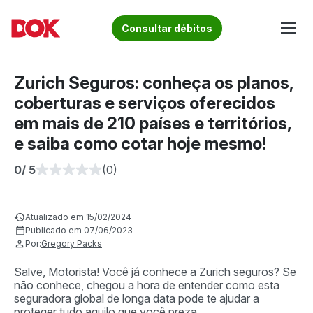
Skip
to
Fique por dentro de artigos sobre o trânsito brasileiro!
Consultar débitos
content
Acesse o Blog e conheça todos os nossos artigos | DOK
Conheça informações sobre licenciamento, ipva, multas e
Despachante
muito mais. Acesse agora o Blog do DOK!
Zurich Seguros: conheça os planos,
coberturas e serviços oferecidos
em mais de 210 países e territórios,
e saiba como cotar hoje mesmo!
0
/ 5
(0)
Atualizado em 15/02/2024
Publicado em 07/06/2023
Por:
Gregory Packs
Salve, Motorista! Você já conhece a Zurich seguros? Se
não conhece, chegou a hora de entender como esta
seguradora global de longa data pode te ajudar a
proteger tudo aquilo que você preza.