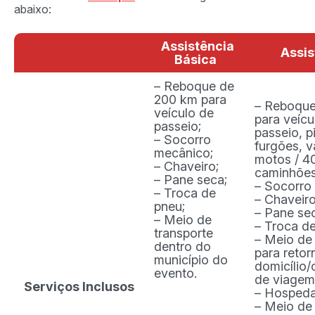
abaixo:
Assistência
Assis
Básica
– Reboque de
200 km para
– Reboque
veículo de
para veícu
passeio;
passeio, p
– Socorro
furgões, v
mecânico;
motos / 4
– Chaveiro;
caminhõe
– Pane seca;
– Socorro
– Troca de
– Chaveir
pneu;
– Pane se
– Meio de
– Troca d
transporte
– Meio de 
dentro do
para reto
município do
domicílio
evento.
de viagem
Serviços Inclusos
– Hosped
– Meio de 