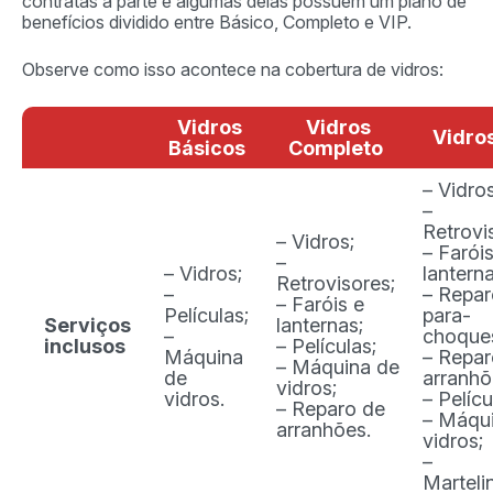
contratas a parte e algumas delas possuem um plano de
benefícios dividido entre Básico, Completo e VIP.
Observe como isso acontece na cobertura de vidros:
Vidros
Vidros
Vidro
Básicos
Completo
– Vidros
–
Retrovi
– Vidros;
– Faróis
–
– Vidros;
lantern
Retrovisores;
–
– Repar
– Faróis e
Películas;
para-
Serviços
lanternas;
–
choque
inclusos
– Películas;
Máquina
– Repar
– Máquina de
de
arranhõ
vidros;
vidros.
– Pelícu
– Reparo de
– Máqu
arranhões.
vidros;
–
Martel