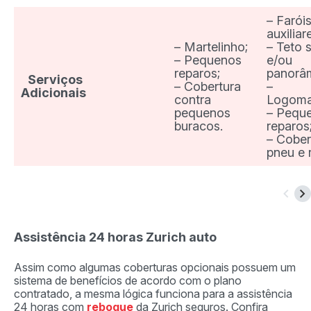
– Farói
auxiliar
– Martelinho;
– Teto s
– Pequenos
e/ou
reparos;
panorâ
Serviços
– Cobertura
–
Adicionais
contra
Logoma
pequenos
– Pequ
buracos.
reparos
– Cober
pneu e 
Assistência 24 horas Zurich auto
Assim como algumas coberturas opcionais possuem um
sistema de benefícios de acordo com o plano
contratado, a mesma lógica funciona para a assistência
24 horas com
reboque
da Zurich seguros. Confira