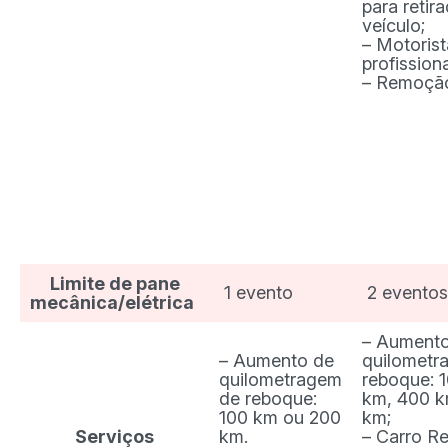
para retir
veículo;
– Motorist
profission
– Remoçã
Limite de pane
1 evento
2 evento
mecânica/elétrica
– Aument
– Aumento de
quilometr
quilometragem
reboque: 
de reboque:
km, 400 k
100 km ou 200
km;
Serviços
km.
– Carro R