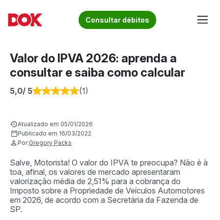
Skip
to
Fique por dentro de artigos sobre o trânsito brasileiro!
Consultar débitos
content
Acesse o Blog e conheça todos os nossos artigos | DOK
Conheça informações sobre licenciamento, ipva, multas e
Despachante
muito mais. Acesse agora o Blog do DOK!
Valor do IPVA 2026: aprenda a
consultar e saiba como calcular
5,0
/ 5
(1)
Atualizado em 05/01/2026
Publicado em 16/03/2022
Por:
Gregory Packs
Salve, Motorista! O valor do IPVA te preocupa? Não é à
toa, afinal, os valores de mercado apresentaram
valorização média de 2,51% para a cobrança do
Imposto sobre a Propriedade de Veículos Automotores
em 2026, de acordo com a Secretária da Fazenda de
SP.