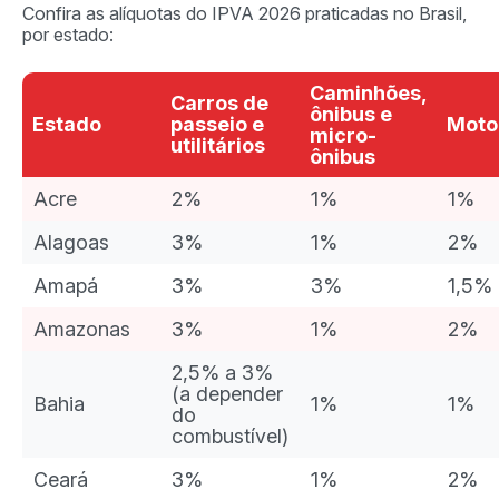
Confira as alíquotas do IPVA 2026 praticadas no Brasil,
por estado:
Caminhões,
Carros de
ônibus e
Estado
passeio e
Moto
micro-
utilitários
ônibus
Acre
2%
1%
1%
Alagoas
3%
1%
2%
Amapá
3%
3%
1,5%
Amazonas
3%
1%
2%
2,5% a 3%
(a depender
Bahia
1%
1%
do
combustível)
Ceará
3%
1%
2%