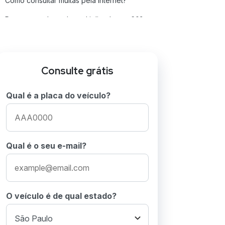
Como consultar multas pela internet?
Posso parcelar multa multiplicada por 60?
Posso recorrer multas agravadas com fator
multiplicador?
Conclusão
Consulte grátis
Perguntas frequentes sobre fator
Qual é a placa do veículo?
multiplicador
Qual é o seu e-mail?
O veículo é de qual estado?