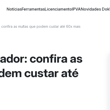
Notícias
Ferramentas
Licenciamento
IPVA
Novidades Dok
o trânsito brasileiro! Conheça informações sobre 
 nossos artigos | DOK Despachante
r: confira as multas que podem custar até 60x mais
cador: confira as
dem custar até