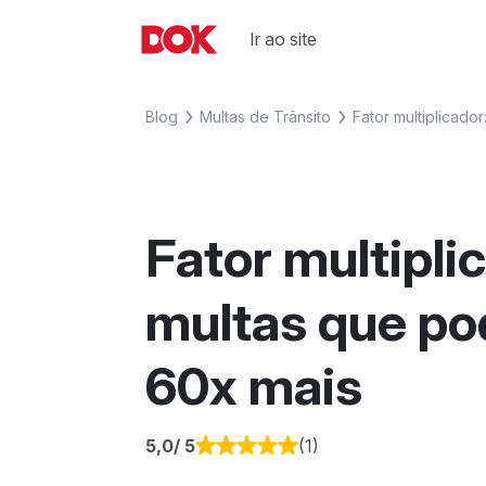
Skip
to
Ir ao site
Fique por dentro de artigos sobre 
Acesse o Blog e conheça todos os
content
agora o Blog do DOK!
Blog
Multas de Trânsito
Fator multiplicado
Fator multipli
multas que po
60x mais
5,0
/ 5
(1)