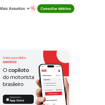
Mais Assuntos
Consultar débitos
licenciamento, ipva, multas e muito mais. Acesse
Grátis para
iOS
e
ANDROID
O
copiloto
do motorista
brasileiro
Disponível na
App Store