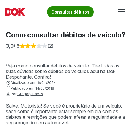
Skip
to
Fique por dentro de artigos sobre o trânsito brasileiro!
Consultar débitos
content
Acesse o Blog e conheça todos os nossos artigos | DOK
Conheça informações sobre licenciamento, ipva, multas e
Despachante
muito mais. Acesse agora o Blog do DOK!
Como consultar débitos de veículo?
3,0
/ 5
(2)
Veja como consultar débitos de veículo. Tire todas as
suas dúvidas sobre débitos de veiculos aqui na Dok
Despahante. Confira!
Atualizado em 16/04/2024
Publicado em 14/05/2018
Por:
Gregory Packs
Salve, Motorista! Se você é proprietário de um veículo,
sabe como é importante estar sempre em dia com os
débitos e restrições que podem afetar a regularidade e a
segurança do seu automóvel.