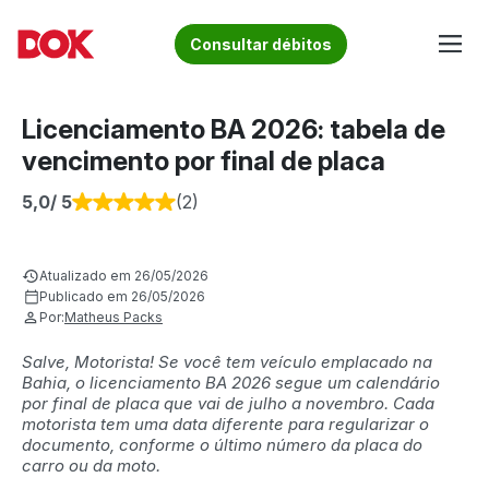
Skip
to
Fique por dentro de artigos sobre o trânsito brasileiro!
Consultar débitos
content
Acesse o Blog e conheça todos os nossos artigos | DOK
Conheça informações sobre licenciamento, ipva, multas e
Despachante
muito mais. Acesse agora o Blog do DOK!
Licenciamento BA 2026: tabela de
vencimento por final de placa
5,0
/ 5
(2)
Atualizado em 26/05/2026
Publicado em 26/05/2026
Por:
Matheus Packs
Salve, Motorista! Se você tem veículo emplacado na
Bahia, o licenciamento BA 2026 segue um calendário
por final de placa que vai de julho a novembro. Cada
motorista tem uma data diferente para regularizar o
documento, conforme o último número da placa do
carro ou da moto.