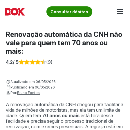
Skip
to
Fique por dentro de artigos sobre o trânsito brasileiro!
Consultar débitos
content
Acesse o Blog e conheça todos os nossos artigos | DOK
Conheça informações sobre licenciamento, ipva, multas e
Despachante
muito mais. Acesse agora o Blog do DOK!
Renovação automática da CNH não
vale para quem tem 70 anos ou
mais:
4,2
/ 5
(9)
Atualizado em 06/05/2026
Publicado em 06/05/2026
Por:
Bruno Fontes
A renovação automática da CNH chegou para facilitar a
vida de milhões de motoristas, mas ela tem um limite de
idade. Quem tem
70 anos ou mais
está fora dessa
facilidade e precisa seguir o processo tradicional de
renovação, com exames presenciais. A regra já está em