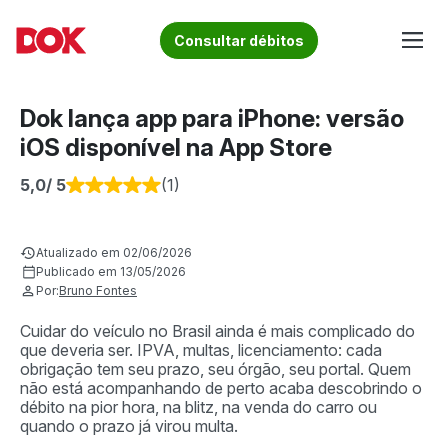
Skip
to
Fique por dentro de artigos sobre o trânsito brasileiro!
Consultar débitos
content
Acesse o Blog e conheça todos os nossos artigos | DOK
Conheça informações sobre licenciamento, ipva, multas e
Despachante
muito mais. Acesse agora o Blog do DOK!
Dok lança app para iPhone: versão
iOS disponível na App Store
5,0
/ 5
(1)
Atualizado em 02/06/2026
Publicado em 13/05/2026
Por:
Bruno Fontes
Cuidar do veículo no Brasil ainda é mais complicado do
que deveria ser. IPVA, multas, licenciamento: cada
obrigação tem seu prazo, seu órgão, seu portal. Quem
não está acompanhando de perto acaba descobrindo o
débito na pior hora, na blitz, na venda do carro ou
quando o prazo já virou multa.