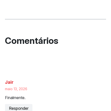
One response to “Dok lança app para
iPhone: versão iOS disponível na App
Store”
Jair
maio 13, 2026
Finalmente.
Responder