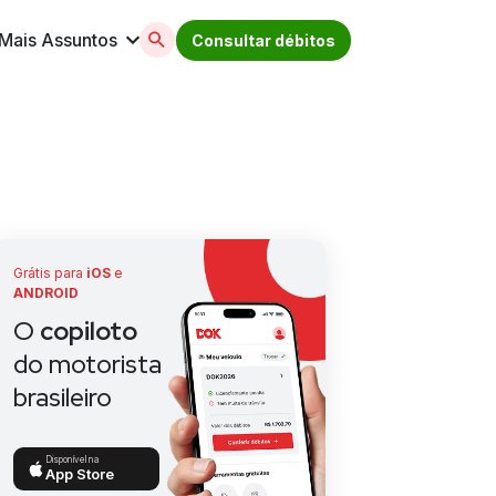
Mais Assuntos
Consultar débitos
licenciamento, ipva, multas e muito mais. Acesse
Grátis para
iOS
e
ANDROID
O
copiloto
do motorista
brasileiro
Disponível na
App Store