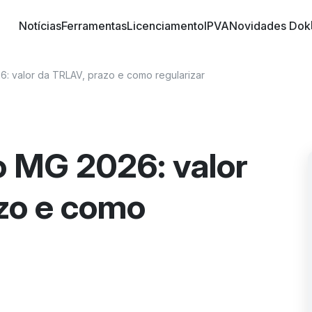
Notícias
Ferramentas
Licenciamento
IPVA
Novidades Dok
o trânsito brasileiro! Conheça informações sobre 
 nossos artigos | DOK Despachante
: valor da TRLAV, prazo e como regularizar
 MG 2026: valor
zo e como