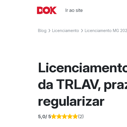
Skip
to
Ir ao site
Fique por dentro de artigos sobre 
Acesse o Blog e conheça todos os
content
agora o Blog do DOK!
Blog
Licenciamento
Licenciamento MG 2026
Licenciamento
da TRLAV, pra
regularizar
5,0
/ 5
(2)