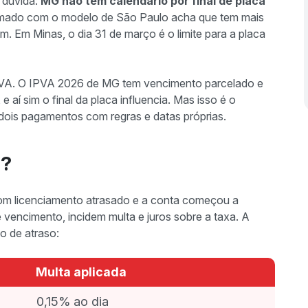
a dúvida:
MG não tem calendário por final de placa
mado com o modelo de São Paulo acha que tem mais
. Em Minas, o dia 31 de março é o limite para a placa
PVA. O IPVA 2026 de MG tem vencimento parcelado e
e aí sim o final da placa influencia. Mas isso é o
 dois pagamentos com regras e datas próprias.
a?
com licenciamento atrasado e a conta começou a
 de vencimento, incidem multa e juros sobre a taxa. A
o de atraso:
Multa aplicada
0,15% ao dia