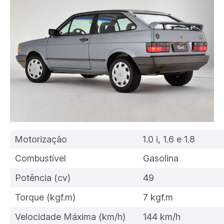
Motorização
1.0 i, 1.6 e 1.8
Combustível
Gasolina
Potência (cv)
49
Torque (kgf.m)
7 kgf.m
Velocidade Máxima (km/h)
144 km/h