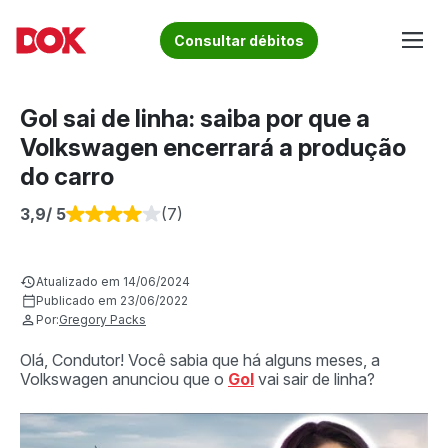
Skip
to
Fique por dentro de artigos sobre o trânsito brasileiro!
Consultar débitos
content
Acesse o Blog e conheça todos os nossos artigos | DOK
Conheça informações sobre licenciamento, ipva, multas e
Despachante
muito mais. Acesse agora o Blog do DOK!
Gol sai de linha: saiba por que a
Volkswagen encerrará a produção
do carro
3,9
/ 5
(7)
Atualizado em 14/06/2024
Publicado em 23/06/2022
Por:
Gregory Packs
Olá, Condutor! Você sabia que há alguns meses, a
Volkswagen anunciou que o
Gol
vai sair de linha?