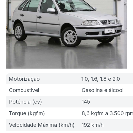
Motorização
1.0, 1.6, 1.8 e 2.0
Combustível
Gasolina e álcool
Potência (cv)
145
Torque (kgf.m)
8,6 kgfm a 3.500 rp
Velocidade Máxima (km/h)
192 km/h