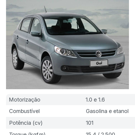
Motorização
1.0 e 1.6
Combustível
Gasolina e etanol
Potência (cv)
101
Torque (kgf.m)
15,4 / 2.500