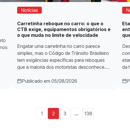
Notícias
N
Carretinha reboque no carro: o que o
Eta
CTB exige, equipamentos obrigatórios e
ent
o que muda no limite de velocidade
que
eto
Engatar uma carretinha no carro parece
Des
anos
simples, mas o Código de Trânsito Brasileiro
com
tem exigências específicas para reboques
eta
que a maioria dos motoristas desconhece.…
da 
Publicado em 05/08/2026
P
1
2
3
…
138