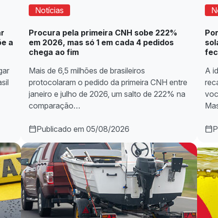
Notícias
N
ar
Procura pela primeira CNH sobe 222%
Por
õe a
em 2026, mas só 1 em cada 4 pedidos
sol
chega ao fim
fe
gar
Mais de 6,5 milhões de brasileiros
A i
sil
protocolaram o pedido da primeira CNH entre
rec
janeiro e julho de 2026, um salto de 222% na
voc
comparação…
Mas
Publicado em 05/08/2026
P