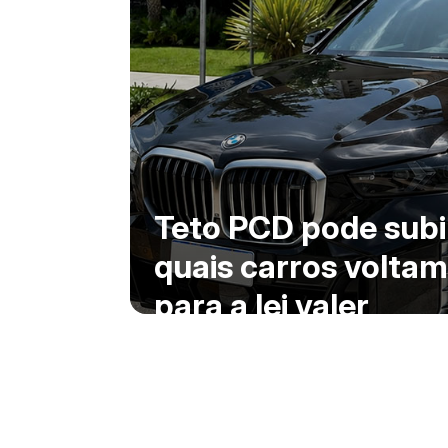
Teto PCD pode subir
quais carros voltam 
para a lei valer