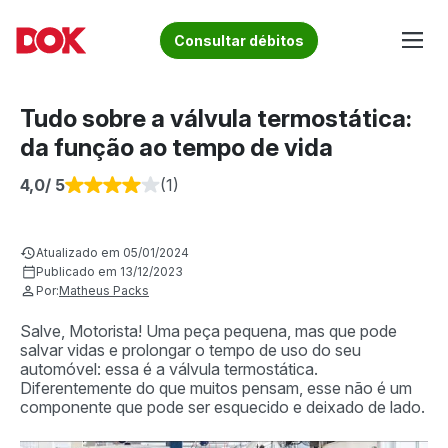
Skip
to
Fique por dentro de artigos sobre o trânsito brasileiro!
Consultar débitos
content
Acesse o Blog e conheça todos os nossos artigos | DOK
Conheça informações sobre licenciamento, ipva, multas e
Despachante
muito mais. Acesse agora o Blog do DOK!
Tudo sobre a válvula termostática:
da função ao tempo de vida
4,0
/ 5
(1)
Atualizado em 05/01/2024
Publicado em 13/12/2023
Por:
Matheus Packs
Salve, Motorista! Uma peça pequena, mas que pode
salvar vidas e prolongar o tempo de uso do seu
automóvel: essa é a válvula termostática.
Diferentemente do que muitos pensam, esse não é um
componente que pode ser esquecido e deixado de lado.