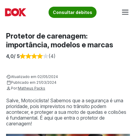
Skip
to
Fique por dentro de artigos sobre o trânsito brasileiro!
Consultar débitos
content
Acesse o Blog e conheça todos os nossos artigos | DOK
Conheça informações sobre licenciamento, ipva, multas e
Despachante
muito mais. Acesse agora o Blog do DOK!
Protetor de carenagem:
importância, modelos e marcas
4,0
/ 5
(4)
Atualizado em 02/05/2024
Publicado em 21/03/2024
Por:
Matheus Packs
Salve, Motociclista! Sabemos que a segurança é uma
prioridade, pois imprevistos no trânsito podem
acontecer, e proteger a sua moto de quedas e colisões
é fundamental. É aqui que entra o protetor de
carenagem!