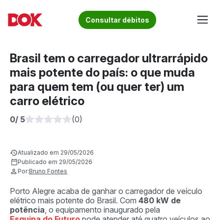
Skip
to
Fique por dentro de artigos sobre o trânsito brasileiro!
Consultar débitos
content
Acesse o Blog e conheça todos os nossos artigos | DOK
Conheça informações sobre licenciamento, ipva, multas e
Despachante
muito mais. Acesse agora o Blog do DOK!
Brasil tem o carregador ultrarrápido
mais potente do país: o que muda
para quem tem (ou quer ter) um
carro elétrico
0
/ 5
(0)
Atualizado em 29/05/2026
Publicado em 29/05/2026
Por:
Bruno Fontes
Porto Alegre acaba de ganhar o carregador de veículo
elétrico mais potente do Brasil. Com
480 kW de
potência
, o equipamento inaugurado pela
Esquina do Futuro
pode atender até quatro veículos ao