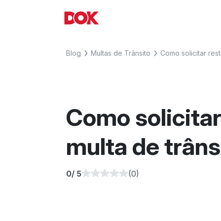
Skip
to
Fique por dentro de artigos sobre 
Acesse o Blog e conheça todos os
content
agora o Blog do DOK!
Blog
Multas de Trânsito
Como solicitar res
Como solicitar
multa de trân
0
/ 5
(0)