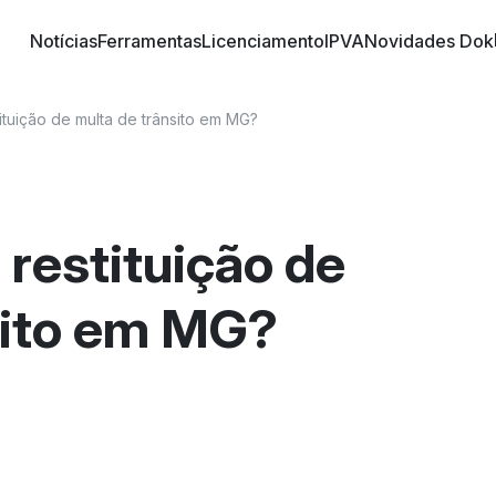
Notícias
Ferramentas
Licenciamento
IPVA
Novidades Dok
o trânsito brasileiro! Conheça informações sobre 
 nossos artigos | DOK Despachante
tituição de multa de trânsito em MG?
 restituição de
sito em MG?