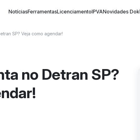
Notícias
Ferramentas
Licenciamento
IPVA
Novidades Dok
o trânsito brasileiro! Conheça informações sobre 
 nossos artigos | DOK Despachante
 Detran SP? Veja como agendar!
inta no Detran SP?
ndar!