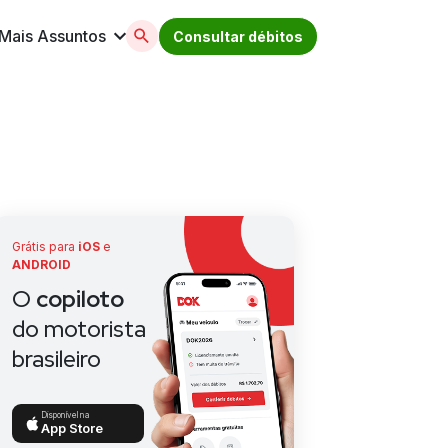
Mais Assuntos
Consultar débitos
licenciamento, ipva, multas e muito mais. Acesse
Grátis para
iOS
e
ANDROID
O
copiloto
do motorista
brasileiro
Disponível na
App Store