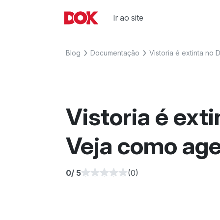
Skip
to
Ir ao site
Fique por dentro de artigos sobre 
Acesse o Blog e conheça todos os
content
agora o Blog do DOK!
Blog
Documentação
Vistoria é extinta no
Vistoria é ext
Veja como age
0
/ 5
(0)