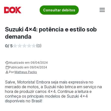
Skip
to
Fique por dentro de artigos sobre o trânsito brasileiro!
Consultar débitos
content
Acesse o Blog e conheça todos os nossos artigos | DOK
Conheça informações sobre licenciamento, ipva, multas e
Despachante
muito mais. Acesse agora o Blog do DOK!
Suzuki 4×4: potência e estilo sob
demanda
0
/ 5
(0)
Atualizado em 09/04/2024
Publicado em 09/04/2024
Por:
Matheus Packs
Salve, Motorista! Embora seja mais expressiva no
mercado de motos, a Suzuki não brinca em serviço na
hora de produzir carros 4×4. Continue a leitura e
conheça os principais modelos de Suzuki 4×4
disponíveis no Brasil!