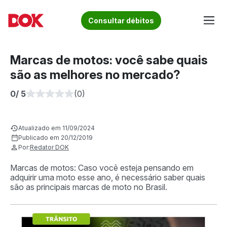
Skip
to
Fique por dentro de artigos sobre o trânsito brasileiro!
Consultar débitos
content
Acesse o Blog e conheça todos os nossos artigos | DOK
Conheça informações sobre licenciamento, ipva, multas e
Despachante
muito mais. Acesse agora o Blog do DOK!
Marcas de motos: você sabe quais
são as melhores no mercado?
0
/ 5
(0)
Atualizado em 11/09/2024
Publicado em 20/12/2019
Por:
Redator DOK
Marcas de motos: Caso você esteja pensando em
adquirir uma moto esse ano, é necessário saber quais
são as principais marcas de moto no Brasil.