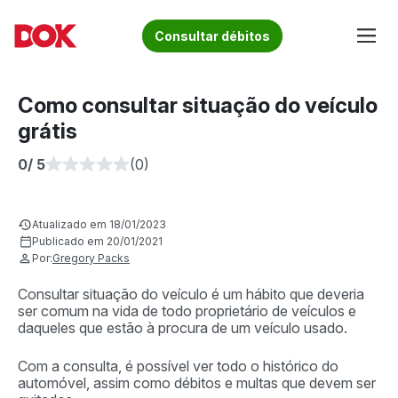
Skip
to
Fique por dentro de artigos sobre o trânsito brasileiro!
Consultar débitos
content
Acesse o Blog e conheça todos os nossos artigos | DOK
Conheça informações sobre licenciamento, ipva, multas e
Despachante
muito mais. Acesse agora o Blog do DOK!
Como consultar situação do veículo
grátis
0
/ 5
(0)
Atualizado em 18/01/2023
Publicado em 20/01/2021
Por:
Gregory Packs
Consultar situação do veículo é um hábito que deveria
ser comum na vida de todo proprietário de veículos e
daqueles que estão à procura de um veículo usado.
Com a consulta, é possível ver todo o histórico do
automóvel, assim como débitos e multas que devem ser