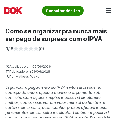
Skip
to
Fique por dentro de artigos sobre o trânsito brasileiro!
Consultar débitos
content
Acesse o Blog e conheça todos os nossos artigos | DOK
Conheça informações sobre licenciamento, ipva, multas e
Despachante
muito mais. Acesse agora o Blog do DOK!
Como se organizar pra nunca mais
ser pego de surpresa com o IPVA
0
/ 5
(0)
Atualizado em 09/06/2026
Publicado em 09/06/2026
Por:
Matheus Packs
Organizar o pagamento do IPVA evita surpresas no
começo do ano e ajuda a manter o orçamento sob
controle. Com ações simples é possível se planejar
melhor, como: reservar um valor mensal ou limite em
cartões de crédito, acompanhar prazos oficiais e usar
ferramentas de consulta e cálculo. Também é possível
contar com o parcelamento do IPVA, em até 12x no DOK,