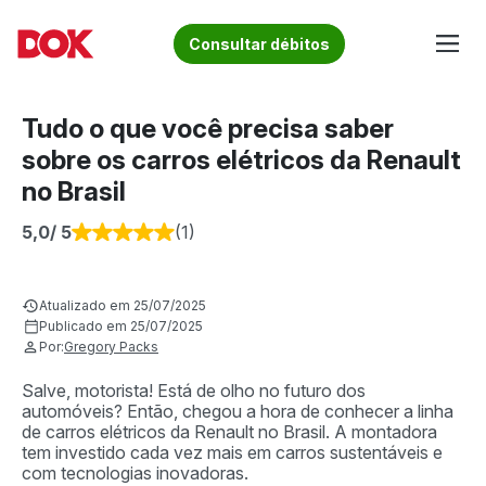
Skip
to
Fique por dentro de artigos sobre o trânsito brasileiro!
Consultar débitos
content
Acesse o Blog e conheça todos os nossos artigos | DOK
Conheça informações sobre licenciamento, ipva, multas e
Despachante
muito mais. Acesse agora o Blog do DOK!
Tudo o que você precisa saber
sobre os carros elétricos da Renault
no Brasil
5,0
/ 5
(1)
Atualizado em 25/07/2025
Publicado em 25/07/2025
Por:
Gregory Packs
Salve, motorista! Está de olho no futuro dos
automóveis? Então, chegou a hora de conhecer a linha
de carros elétricos da Renault no Brasil. A montadora
tem investido cada vez mais em carros sustentáveis e
com tecnologias inovadoras.