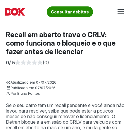
Skip
to
Fique por dentro de artigos sobre o trânsito brasileiro!
Consultar débitos
content
Acesse o Blog e conheça todos os nossos artigos | DOK
Conheça informações sobre licenciamento, ipva, multas e
Despachante
muito mais. Acesse agora o Blog do DOK!
Recall em aberto trava o CRLV:
como funciona o bloqueio e o que
fazer antes de licenciar
0
/ 5
(0)
Atualizado em 07/07/2026
Publicado em 07/07/2026
Por:
Bruno Fontes
Se o seu carro tem um recall pendente e você ainda não
levou para resolver, saiba que pode estar a poucos
meses de não conseguir renovar o licenciamento. O
Detran bloqueia a emissão do CRLV para veículos com
recall em aberto há mais de um ano, e muita gente só