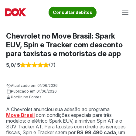
Skip
to
Fique por dentro de artigos sobre o trânsito brasileiro!
Consultar débitos
content
Acesse o Blog e conheça todos os nossos artigos | DOK
Conheça informações sobre licenciamento, ipva, multas e
Despachante
muito mais. Acesse agora o Blog do DOK!
Chevrolet no Move Brasil: Spark
EUV, Spin e Tracker com desconto
para taxistas e motoristas de app
5,0
/ 5
(7)
Atualizado em 01/06/2026
Publicado em 01/06/2026
Por:
Bruno Fontes
A Chevrolet anunciou sua adesão ao programa
Move Brasil
com condições especiais para três
modelos: o elétrico Spark EUV, a minivan Spin AT e o
SUV Tracker AT. Para taxistas com direito às isenções
fiscais, Spin e Tracker saem por
R$ 99.490 cada
, um