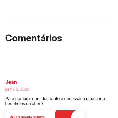
3 respostas a “Chevrolet no Move Brasil:
Spark EUV, Spin e Tracker com desconto
para taxistas e motoristas de app”
Jean
junho 6, 2026
Para comprar com desconto e necessário uma carta
benefícios da uber ?
Ferramenta gratuita