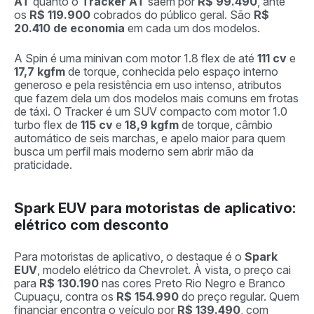
AT
quanto o
Tracker AT
saem por
R$ 99.490
, ante
os
R$ 119.900
cobrados do público geral. São
R$
20.410 de economia
em cada um dos modelos.
A Spin é uma minivan com motor 1.8 flex de até
111 cv
e
17,7 kgfm
de torque, conhecida pelo espaço interno
generoso e pela resistência em uso intenso, atributos
que fazem dela um dos modelos mais comuns em frotas
de táxi. O Tracker é um SUV compacto com motor 1.0
turbo flex de
115 cv
e
18,9 kgfm
de torque, câmbio
automático de seis marchas, e apelo maior para quem
busca um perfil mais moderno sem abrir mão da
praticidade.
Spark EUV para motoristas de aplicativo:
elétrico com desconto
Para motoristas de aplicativo, o destaque é o
Spark
EUV
, modelo elétrico da Chevrolet. À vista, o preço cai
para
R$ 130.190
nas cores Preto Rio Negro e Branco
Cupuaçu, contra os
R$ 154.990
do preço regular. Quem
financiar encontra o veículo por
R$ 139.490
, com